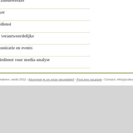
ctmedewerker
ker
dienst
l verantwoordelijke
nicatie en events
edienst voor media-analyse
aanderen, sinds 2011 -
Abonneer je op onze nieuwsbrief
-
Post een vacature
- Contact: info(a)cultu