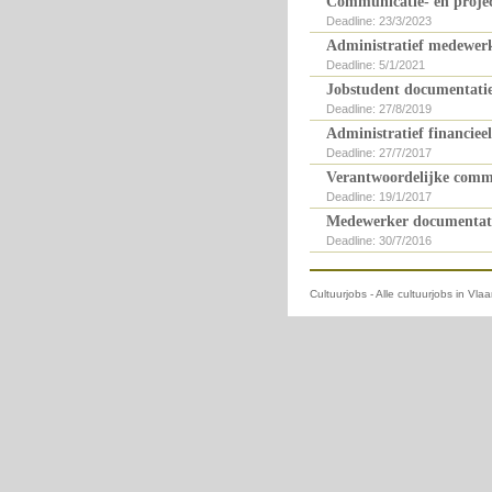
Communicatie- en proje
Deadline: 23/3/2023
Administratief medewer
Deadline: 5/1/2021
Jobstudent documentatie
Deadline: 27/8/2019
Administratief financiee
Deadline: 27/7/2017
Verantwoordelijke commu
Deadline: 19/1/2017
Medewerker documentati
Deadline: 30/7/2016
Cultuurjobs - Alle cultuurjobs in Vl