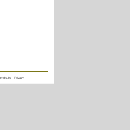
urjobs.be -
Privacy