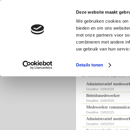
Cultuurjob
Deze website maakt gebru
Alle cultuurjobs in Vla
We gebruiken cookies om c
bieden en om ons websitev
met onze partners voor so
combineren met andere inf
Cultuurjobs bij deAut
uw gebruik van hun servic
Geen actuele vacatures
Details tonen
Eerder
De meest recente afgesloten v
Administratief medewer
Deadline: 10/8/2025
Beleidsmedewerker
Deadline: 10/8/2025
Medewerker communicati
Deadline: 10/8/2025
Administratief medewer
Deadline: 19/5/2024