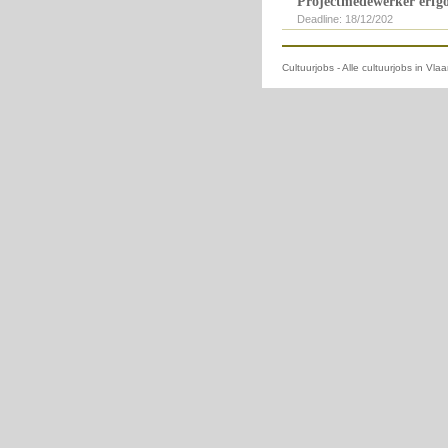
Projectmedewerker erfg
Deadline: 18/12/202
Cultuurjobs - Alle cultuurjobs in Vl