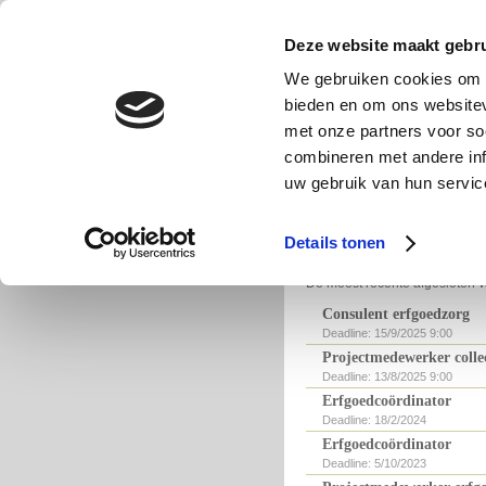
Cultuurjob
Deze website maakt gebru
Alle cultuurjobs in Vla
We gebruiken cookies om c
bieden en om ons websitev
met onze partners voor so
combineren met andere inf
Cultuurjobs bij ECRU
uw gebruik van hun servic
Geen actuele vacatures
Details tonen
Eerder
De meest recente afgesloten v
Consulent erfgoedzorg
Deadline: 15/9/2025 9:00
Projectmedewerker colle
Deadline: 13/8/2025 9:00
Erfgoedcoördinator
Deadline: 18/2/2024
Erfgoedcoördinator
Deadline: 5/10/2023