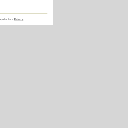
urjobs.be -
Privacy