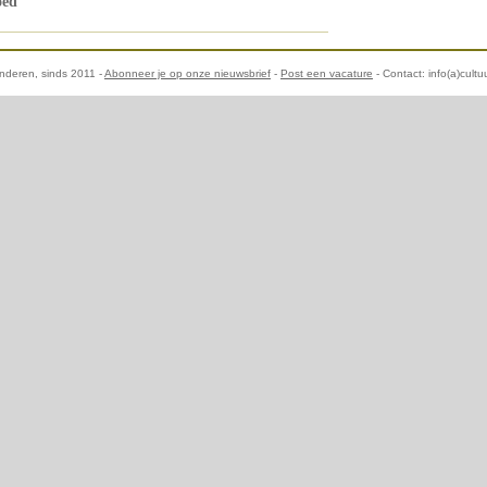
oed
aanderen, sinds 2011 -
Abonneer je op onze nieuwsbrief
-
Post een vacature
- Contact: info(a)cultu