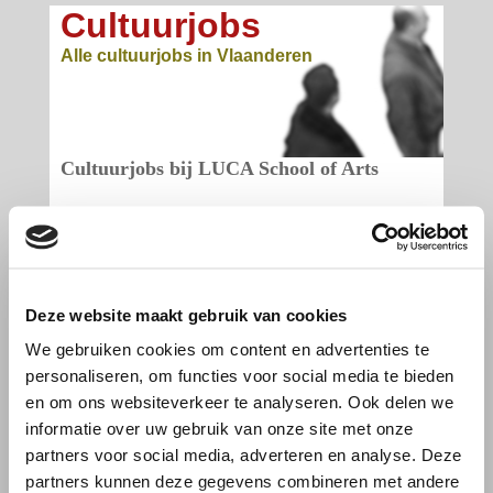
Cultuurjobs
Alle cultuurjobs in Vlaanderen
Cultuurjobs bij LUCA School of Arts
Geen actuele vacatures
Eerder
De meest recente afgesloten vacatures bij LUCA School of
Arts.
Deze website maakt gebruik van cookies
Gastdocent digitaal tekenen
We gebruiken cookies om content en advertenties te
Deadline: 14/6/2026
personaliseren, om functies voor social media te bieden
Beheerder instrumentarium muziek
Deadline: 31/7/2026
en om ons websiteverkeer te analyseren. Ook delen we
Werkplaatsmedewerker textiel Gent
informatie over uw gebruik van onze site met onze
Deadline: 2/6/2026
partners voor social media, adverteren en analyse. Deze
Medewerker audiovisuele uitleendienst
partners kunnen deze gegevens combineren met andere
Deadline: 20/5/2026