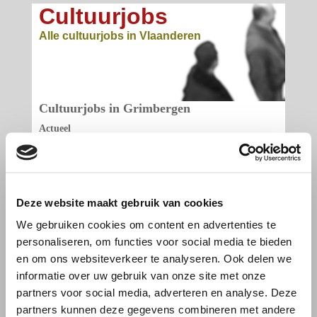
Cultuurjobs
Alle cultuurjobs in Vlaanderen
Cultuurjobs in Grimbergen
Actueel
Cultuurcentrum Strombeek vzw
Theatertechnicus
Grimbergen - Voltijds - Deadline: 14/8/2026
Deze website maakt gebruik van cookies
We gebruiken cookies om content en advertenties te
Cultuurjobs - Alle cultuurjobs in Vlaanderen, sinds 2011 -
Abonneer je op
onze nieuwsbrief
-
Post een vacature
- Contact: info(a)cultuurjobs.be -
Privacy
personaliseren, om functies voor social media te bieden
en om ons websiteverkeer te analyseren. Ook delen we
informatie over uw gebruik van onze site met onze
partners voor social media, adverteren en analyse. Deze
partners kunnen deze gegevens combineren met andere